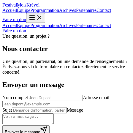
Aller au contenu principal
Festival
Mois
Kréyol
Accueil
Équipe
Programmation
Archives
Partenaires
Contact
(nouvelle fenêtre)
Faire un don
Accueil
Équipe
Programmation
Archives
Partenaires
Contact
(nouvelle fenêtre)
Faire un don
Une question, un projet ?
Nous
contacter
Une question, un partenariat, ou une demande de renseignements ?
Écrivez-nous via le formulaire ou contactez directement le service
concerné.
Envoyer un message
Nom complet
Adresse email
Sujet
Message
Envoyer le message