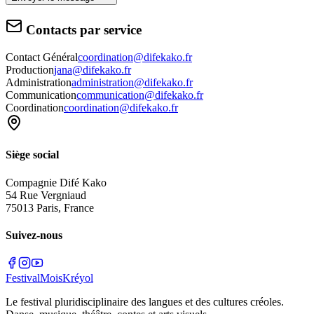
Contacts par service
Contact Général
coordination@difekako.fr
Production
jana@difekako.fr
Administration
administration@difekako.fr
Communication
communication@difekako.fr
Coordination
coordination@difekako.fr
Siège social
Compagnie Difé Kako
54 Rue Vergniaud
75013 Paris, France
Suivez-nous
Festival
Mois
Kréyol
Le festival pluridisciplinaire des langues et des cultures créoles.