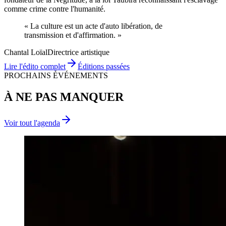
comme crime contre l'humanité.
« La culture est un acte d'
auto libération
, de
transmission
et d'
affirmation
. »
Chantal Loïal
Directrice artistique
Lire l'édito complet
Éditions passées
PROCHAINS ÉVÉNEMENTS
À NE PAS MANQUER
Voir tout l'agenda