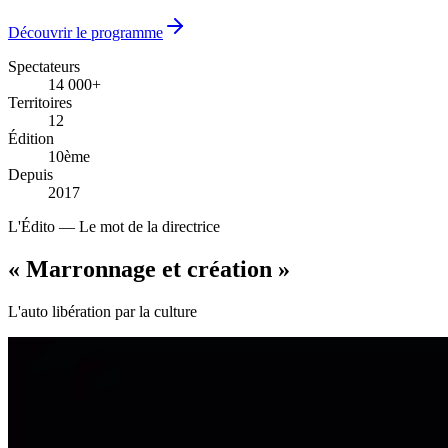
Découvrir le programme
Spectateurs
14 000+
14 000+
Territoires
12
12
Édition
10ème
10ème
Depuis
2017
2017
L'Édito — Le mot de la directrice
« Marronnage
et création
»
L'auto libération par la culture