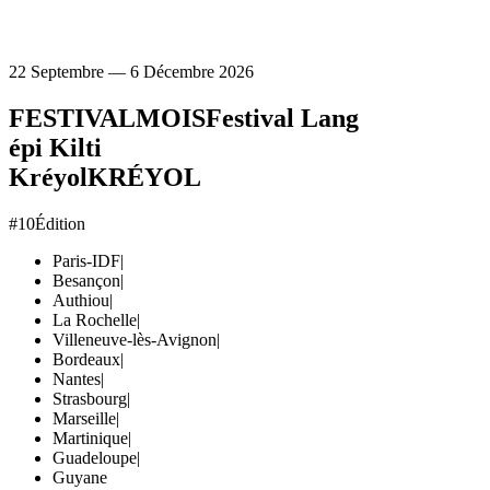
22 Septembre — 6 Décembre 2026
FESTIVAL
MOIS
Festival Lang
épi Kilti
Kréyol
KRÉYOL
#10
Édition
Paris-IDF
|
Besançon
|
Authiou
|
La Rochelle
|
Villeneuve-lès-Avignon
|
Bordeaux
|
Nantes
|
Strasbourg
|
Marseille
|
Martinique
|
Guadeloupe
|
Guyane