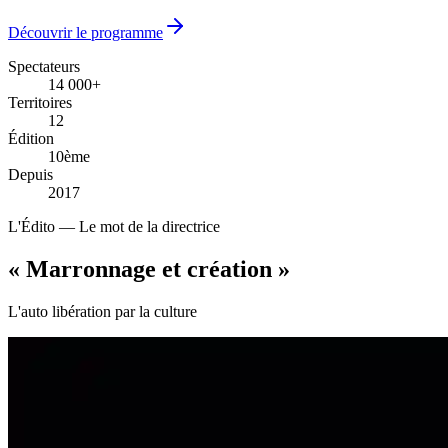
Découvrir le programme
Spectateurs
14 000+
14 000+
Territoires
12
12
Édition
10ème
10ème
Depuis
2017
2017
L'Édito — Le mot de la directrice
« Marronnage
et création
»
L'auto libération par la culture