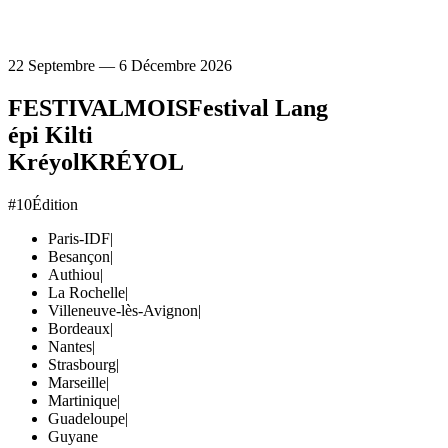
22 Septembre — 6 Décembre 2026
FESTIVAL
MOIS
Festival Lang
épi Kilti
Kréyol
KRÉYOL
#10
Édition
Paris-IDF
|
Besançon
|
Authiou
|
La Rochelle
|
Villeneuve-lès-Avignon
|
Bordeaux
|
Nantes
|
Strasbourg
|
Marseille
|
Martinique
|
Guadeloupe
|
Guyane