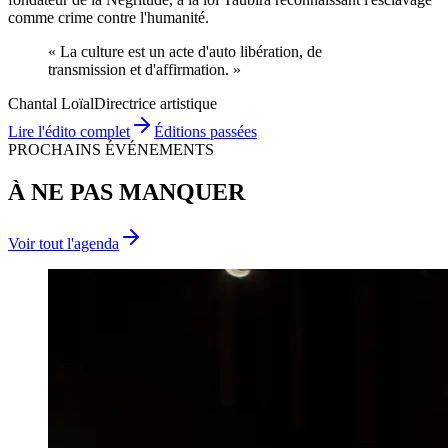
comme crime contre l'humanité.
« La culture est un acte d'
auto libération
, de
transmission
et d'
affirmation
. »
Chantal Loïal
Directrice artistique
Lire l'édito complet
Éditions passées
PROCHAINS ÉVÉNEMENTS
À NE PAS MANQUER
Voir tout l'agenda