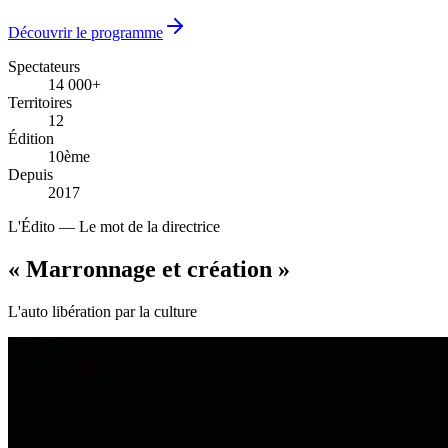
Découvrir le programme
Spectateurs
14 000+
14 000+
Territoires
12
12
Édition
10ème
10ème
Depuis
2017
2017
L'Édito — Le mot de la directrice
« Marronnage
et création
»
L'auto libération par la culture