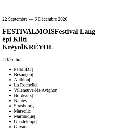
22 Septembre — 6 Décembre 2026
FESTIVAL
MOIS
Festival Lang
épi Kilti
Kréyol
KRÉYOL
#10
Édition
Paris-IDF
|
Besançon
|
Authiou
|
La Rochelle
|
Villeneuve-lès-Avignon
|
Bordeaux
|
Nantes
|
Strasbourg
|
Marseille
|
Martinique
|
Guadeloupe
|
Guyane