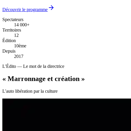
Découvrir le programme
Spectateurs
14 000+
14 000+
Territoires
12
12
Édition
10ème
10ème
Depuis
2017
2017
L'Édito — Le mot de la directrice
« Marronnage
et création
»
L'auto libération par la culture