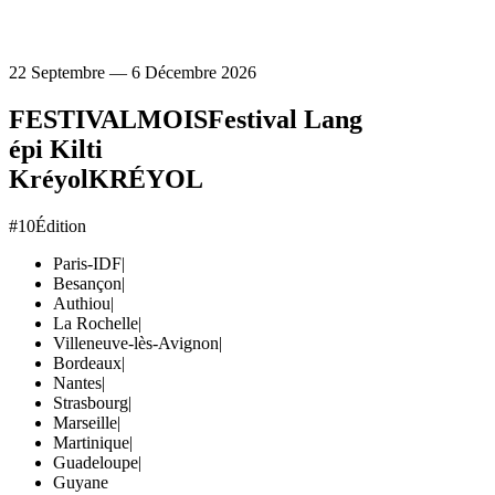
22 Septembre — 6 Décembre 2026
FESTIVAL
MOIS
Festival Lang
épi Kilti
Kréyol
KRÉYOL
#10
Édition
Paris-IDF
|
Besançon
|
Authiou
|
La Rochelle
|
Villeneuve-lès-Avignon
|
Bordeaux
|
Nantes
|
Strasbourg
|
Marseille
|
Martinique
|
Guadeloupe
|
Guyane