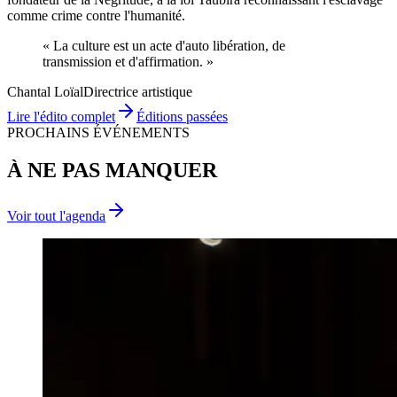
comme crime contre l'humanité.
« La culture est un acte d'
auto libération
, de
transmission
et d'
affirmation
. »
Chantal Loïal
Directrice artistique
Lire l'édito complet
Éditions passées
PROCHAINS ÉVÉNEMENTS
À NE PAS MANQUER
Voir tout l'agenda