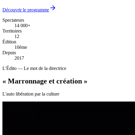
Découvrir le programme
Spectateurs
14 000+
14 000+
Territoires
12
12
Édition
10ème
10ème
Depuis
2017
2017
L'Édito — Le mot de la directrice
« Marronnage
et création
»
L'auto libération par la culture