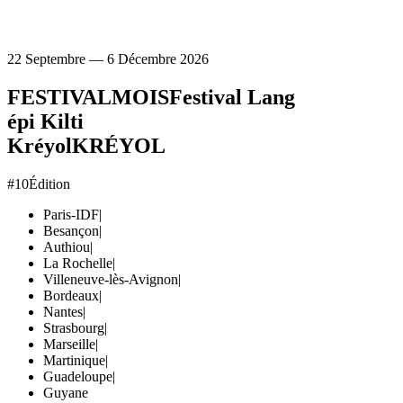
22 Septembre — 6 Décembre 2026
FESTIVAL
MOIS
Festival Lang
épi Kilti
Kréyol
KRÉYOL
#10
Édition
Paris-IDF
|
Besançon
|
Authiou
|
La Rochelle
|
Villeneuve-lès-Avignon
|
Bordeaux
|
Nantes
|
Strasbourg
|
Marseille
|
Martinique
|
Guadeloupe
|
Guyane