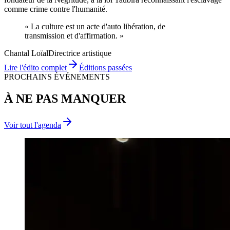
comme crime contre l'humanité.
« La culture est un acte d'
auto libération
, de
transmission
et d'
affirmation
. »
Chantal Loïal
Directrice artistique
Lire l'édito complet
Éditions passées
PROCHAINS ÉVÉNEMENTS
À NE PAS MANQUER
Voir tout l'agenda