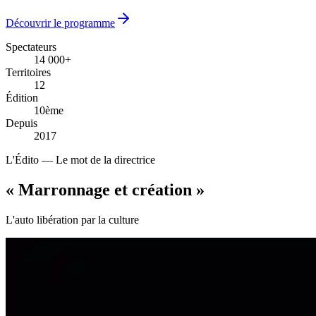
Découvrir le programme
Spectateurs
14 000+
14 000+
Territoires
12
12
Édition
10ème
10ème
Depuis
2017
2017
L'Édito — Le mot de la directrice
« Marronnage
et création
»
L'auto libération par la culture