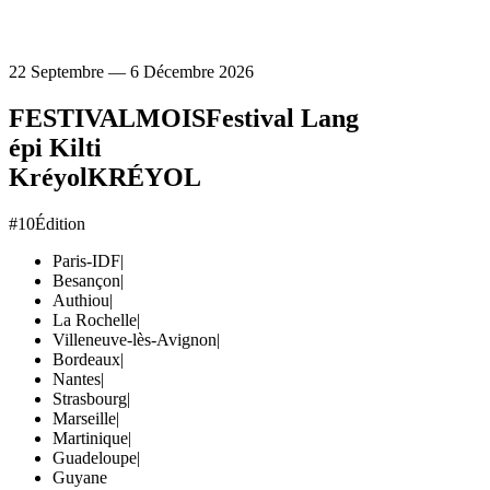
22 Septembre — 6 Décembre 2026
FESTIVAL
MOIS
Festival Lang
épi Kilti
Kréyol
KRÉYOL
#10
Édition
Paris-IDF
|
Besançon
|
Authiou
|
La Rochelle
|
Villeneuve-lès-Avignon
|
Bordeaux
|
Nantes
|
Strasbourg
|
Marseille
|
Martinique
|
Guadeloupe
|
Guyane