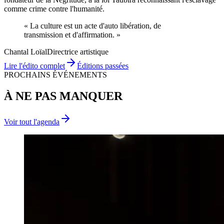
comme crime contre l'humanité.
« La culture est un acte d'
auto libération
, de
transmission
et d'
affirmation
. »
Chantal Loïal
Directrice artistique
Lire l'édito complet
Éditions passées
PROCHAINS ÉVÉNEMENTS
À NE PAS MANQUER
Voir tout l'agenda