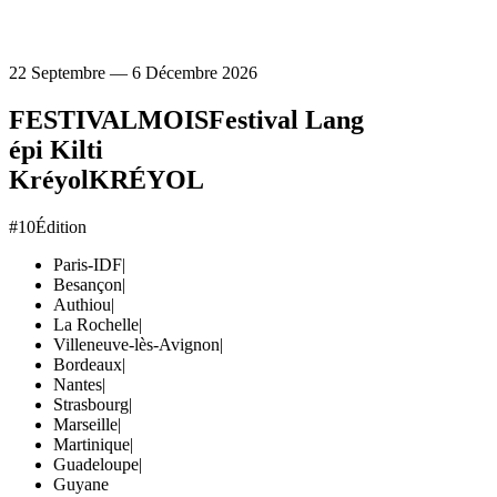
22 Septembre — 6 Décembre 2026
FESTIVAL
MOIS
Festival Lang
épi Kilti
Kréyol
KRÉYOL
#10
Édition
Paris-IDF
|
Besançon
|
Authiou
|
La Rochelle
|
Villeneuve-lès-Avignon
|
Bordeaux
|
Nantes
|
Strasbourg
|
Marseille
|
Martinique
|
Guadeloupe
|
Guyane