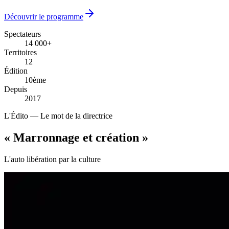
Découvrir le programme
Spectateurs
14 000+
14 000+
Territoires
12
12
Édition
10ème
10ème
Depuis
2017
2017
L'Édito — Le mot de la directrice
« Marronnage
et création
»
L'auto libération par la culture