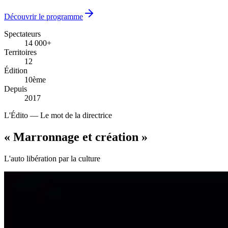
Découvrir le programme
Spectateurs
14 000+
14 000+
Territoires
12
12
Édition
10ème
10ème
Depuis
2017
2017
L'Édito — Le mot de la directrice
« Marronnage
et création
»
L'auto libération par la culture