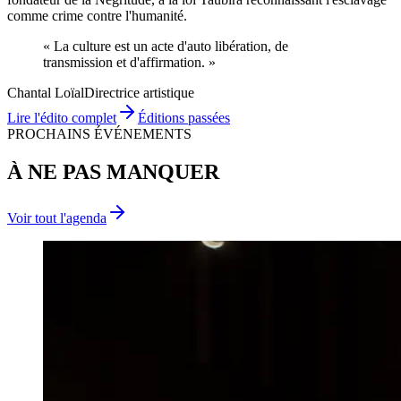
comme crime contre l'humanité.
« La culture est un acte d'
auto libération
, de
transmission
et d'
affirmation
. »
Chantal Loïal
Directrice artistique
Lire l'édito complet
Éditions passées
PROCHAINS ÉVÉNEMENTS
À NE PAS MANQUER
Voir tout l'agenda