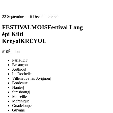
22 Septembre — 6 Décembre 2026
FESTIVAL
MOIS
Festival Lang
épi Kilti
Kréyol
KRÉYOL
#10
Édition
Paris-IDF
|
Besançon
|
Authiou
|
La Rochelle
|
Villeneuve-lès-Avignon
|
Bordeaux
|
Nantes
|
Strasbourg
|
Marseille
|
Martinique
|
Guadeloupe
|
Guyane