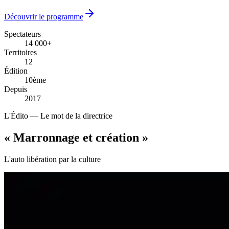
Découvrir le programme
Spectateurs
14 000+
14 000+
Territoires
12
12
Édition
10ème
10ème
Depuis
2017
2017
L'Édito — Le mot de la directrice
« Marronnage
et création
»
L'auto libération par la culture