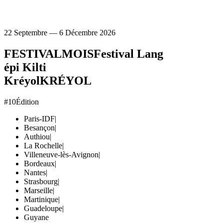
22 Septembre — 6 Décembre 2026
FESTIVAL
MOIS
Festival Lang
épi Kilti
Kréyol
KRÉYOL
#10
Édition
Paris-IDF
|
Besançon
|
Authiou
|
La Rochelle
|
Villeneuve-lès-Avignon
|
Bordeaux
|
Nantes
|
Strasbourg
|
Marseille
|
Martinique
|
Guadeloupe
|
Guyane