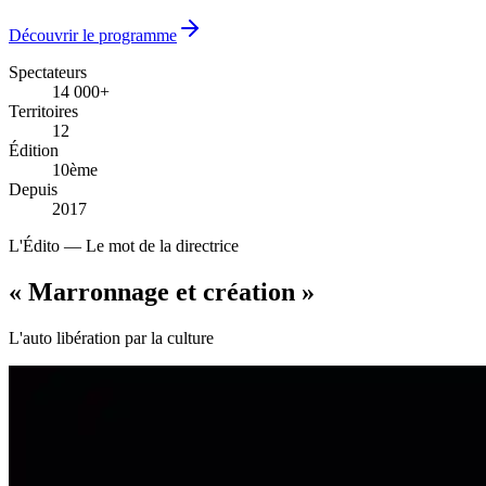
Découvrir le programme
Spectateurs
14 000+
14 000+
Territoires
12
12
Édition
10ème
10ème
Depuis
2017
2017
L'Édito — Le mot de la directrice
« Marronnage
et création
»
L'auto libération par la culture