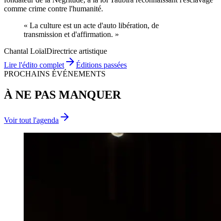
comme crime contre l'humanité.
« La culture est un acte d'
auto libération
, de
transmission
et d'
affirmation
. »
Chantal Loïal
Directrice artistique
Lire l'édito complet
Éditions passées
PROCHAINS ÉVÉNEMENTS
À NE PAS MANQUER
Voir tout l'agenda