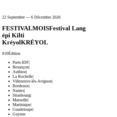
22 Septembre — 6 Décembre 2026
FESTIVAL
MOIS
Festival Lang
épi Kilti
Kréyol
KRÉYOL
#10
Édition
Paris-IDF
|
Besançon
|
Authiou
|
La Rochelle
|
Villeneuve-lès-Avignon
|
Bordeaux
|
Nantes
|
Strasbourg
|
Marseille
|
Martinique
|
Guadeloupe
|
Guyane