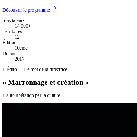
Découvrir le programme
Spectateurs
14 000+
14 000+
Territoires
12
12
Édition
10ème
10ème
Depuis
2017
2017
L'Édito — Le mot de la directrice
« Marronnage
et création
»
L'auto libération par la culture