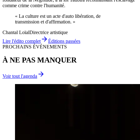
comme crime contre l'humanité.
« La culture est un acte d'
auto libération
, de
transmission
et d'
affirmation
. »
Chantal Loïal
Directrice artistique
Lire l'édito complet
Éditions passées
PROCHAINS ÉVÉNEMENTS
À NE PAS MANQUER
Voir tout l'agenda