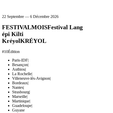
22 Septembre — 6 Décembre 2026
FESTIVAL
MOIS
Festival Lang
épi Kilti
Kréyol
KRÉYOL
#10
Édition
Paris-IDF
|
Besançon
|
Authiou
|
La Rochelle
|
Villeneuve-lès-Avignon
|
Bordeaux
|
Nantes
|
Strasbourg
|
Marseille
|
Martinique
|
Guadeloupe
|
Guyane