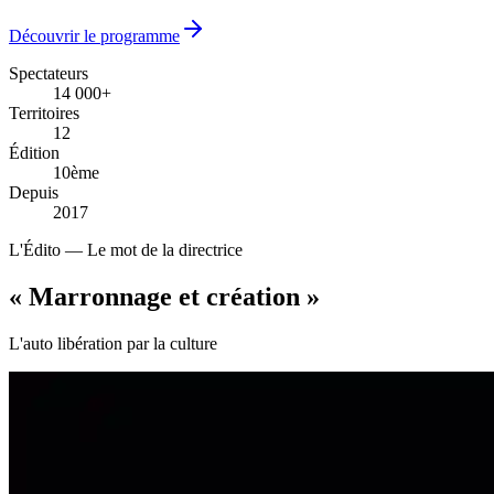
Découvrir le programme
Spectateurs
14 000+
14 000+
Territoires
12
12
Édition
10ème
10ème
Depuis
2017
2017
L'Édito — Le mot de la directrice
« Marronnage
et création
»
L'auto libération par la culture