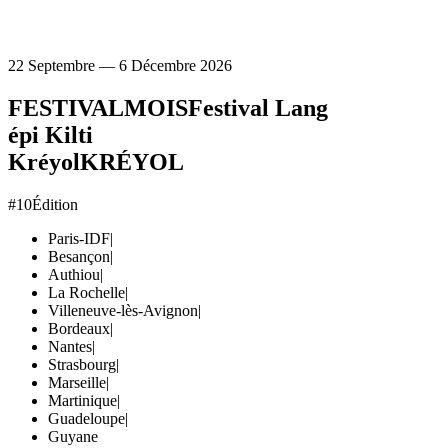
22 Septembre — 6 Décembre 2026
FESTIVAL
MOIS
Festival Lang
épi Kilti
Kréyol
KRÉYOL
#10
Édition
Paris-IDF
|
Besançon
|
Authiou
|
La Rochelle
|
Villeneuve-lès-Avignon
|
Bordeaux
|
Nantes
|
Strasbourg
|
Marseille
|
Martinique
|
Guadeloupe
|
Guyane