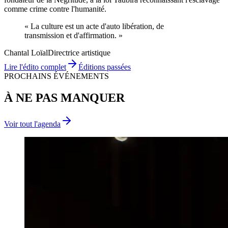
comme crime contre l'humanité.
« La culture est un acte d'
auto libération
, de
transmission
et d'
affirmation
. »
Chantal Loïal
Directrice artistique
Lire l'édito complet
Éditions passées
PROCHAINS ÉVÉNEMENTS
À NE PAS MANQUER
Voir tout l'agenda